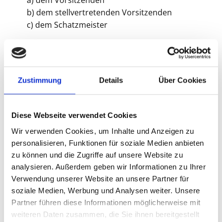
a) dem Vorsitzenden
b) dem stellvertretenden Vorsitzenden
c) dem Schatzmeister
2. Der vertretungsberechtigte Vorstand im
Sinne von § 26 BGB besteht aus zwei
Mitgliedern des Vorstandes.
Zustimmung
Details
Über Cookies
3. Der Vorstand kann sich zur Erledigung
seiner laufenden Geschäfte eines
Diese Webseite verwendet Cookies
Geschäftsführers bedienen.
Wir verwenden Cookies, um Inhalte und Anzeigen zu
personalisieren, Funktionen für soziale Medien anbieten
zu können und die Zugriffe auf unsere Website zu
§ 8 -
Zuständigkeit des Vorstandes
analysieren. Außerdem geben wir Informationen zu Ihrer
Der Vorstand ist für alle Angelegenheiten
Verwendung unserer Website an unsere Partner für
des Vereins zuständig, soweit sie nicht durch
soziale Medien, Werbung und Analysen weiter. Unsere
die Satzung einem anderen Organ
Partner führen diese Informationen möglicherweise mit
übertragen sind.Er hat insbesondere
weiteren Daten zusammen, die Sie ihnen bereitgestellt