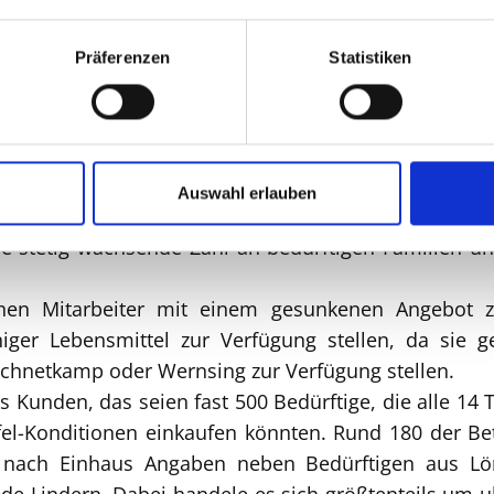
Präferenzen
Statistiken
 Mitarbeiter haben mit gesunkenem Lebensmittel Ang
ch absolvierte Linderns Bürgermeisterin Dr. Lydia Koc
des gemeinnützigen Vereins, Gerd Einhaus aus Linder
Auswahl erlauben
ine stetig wachsende Zahl an bedürftigen Familien u
ichen Mitarbeiter mit einem gesunkenen Angebot
ger Lebensmittel zur Verfügung stellen, da sie g
chnetkamp oder Wernsing zur Verfügung stellen.
als Kunden, das seien fast 500 Bedürftige, die alle 
el-Konditionen einkaufen könnten. Rund 180 der Be
en nach Einhaus Angaben neben Bedürftigen aus L