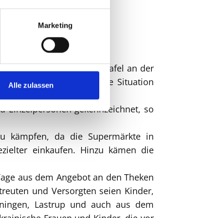
Marketing
ebot zu kämpfen.
ar jetzt in der Löninger Tafel an der
n, erläuterte die aktuelle Situation
Alle zulassen
nd Einzelpersonen gekennzeichnet, so
 zu kämpfen, da die Supermärkte in
ezielter einkaufen. Hinzu kämen die
14 Tage aus dem Angebot an den Theken
treuten und Versorgten seien Kinder,
öningen, Lastrup und auch aus dem