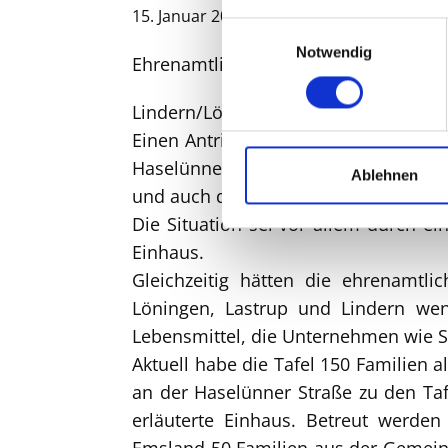
Uncategorized
15. Januar 2024
Einwilligungsauswahl
Notwendig
Ehrenamtliche Mitarbeiterinnen und
Lindern/Löningen
Einen Antritts- und Informationsbesu
Haselünner Straße. Der Vorsitzende 
Ablehnen
und auch die Aufgaben.
Die Situation sei vor allem durch e
Einhaus.
Gleichzeitig hätten die ehrenamtl
Löningen, Lastrup und Lindern weni
Lebensmittel, die Unternehmen wie S
Aktuell habe die Tafel 150 Familien 
an der Haselünner Straße zu den Taf
erläuterte Einhaus. Betreut werd